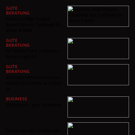
GUTE
BERATUNG
27/12/2024
Rainbow High Puppen:
Kreativität und Spielspaß für
kleine Kinder
GUTE
BERATUNG
13/02/2024
Im Internet Geld verdienen –
ist das möglich?
GUTE
BERATUNG
19/12/2023
El Gordo Weihnachtslotterie –
warum die Lotterie so beliebt
ist
BUSINESS
20/03/2023
HMI-panel – gute Investition
17/10/2022
Dividende oder Gehalt vom