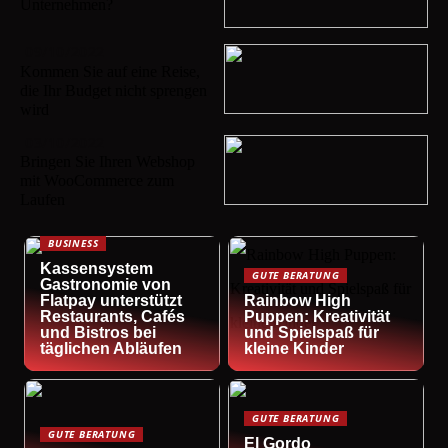
Unternehmen?
09/10/2022
Kommen Sie auf eine Reise,
die Ihr Budget nicht sprengen
wird
03/10/2022
Bringen Sie Ihren Webshop
mit WooCommerce zum
Laufen
BUSINESS
Kassensystem
GUTE BERATUNG
Gastronomie von
Flatpay unterstützt
Rainbow High
Restaurants, Cafés
Puppen: Kreativität
und Bistros bei
und Spielspaß für
täglichen Abläufen
kleine Kinder
GUTE BERATUNG
GUTE BERATUNG
El Gordo