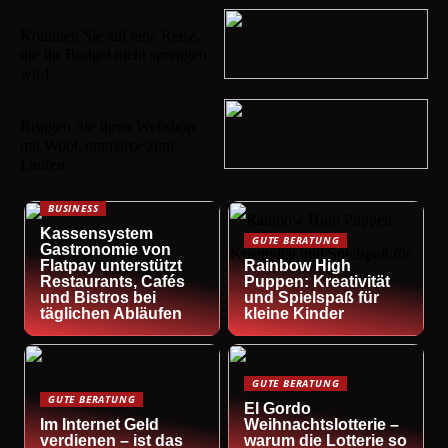
09/10/2022
Kommen Sie auf eine Reise,
die Ihr Budget nicht sprengen
wird
03/10/2022
Bringen Sie Ihren Webshop
mit WooCommerce zum
Laufen
BUSINESS
Kassensystem
GUTE BERATUNG
Gastronomie von
Flatpay unterstützt
Rainbow High
Restaurants, Cafés
Puppen: Kreativität
und Bistros bei
und Spielspaß für
täglichen Abläufen
kleine Kinder
GUTE BERATUNG
GUTE BERATUNG
El Gordo
Im Internet Geld
Weihnachtslotterie –
verdienen – ist das
warum die Lotterie so