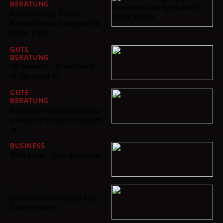
BERATUNG
27/12/2024
Rainbow High Puppen:
Kreativität und Spielspaß für
kleine Kinder
GUTE
BERATUNG
13/02/2024
Im Internet Geld verdienen –
ist das möglich?
GUTE
BERATUNG
19/12/2023
El Gordo Weihnachtslotterie –
warum die Lotterie so beliebt
ist
BUSINESS
20/03/2023
HMI-panel – gute Investition
17/10/2022
Dividende oder Gehalt vom
Unternehmen?