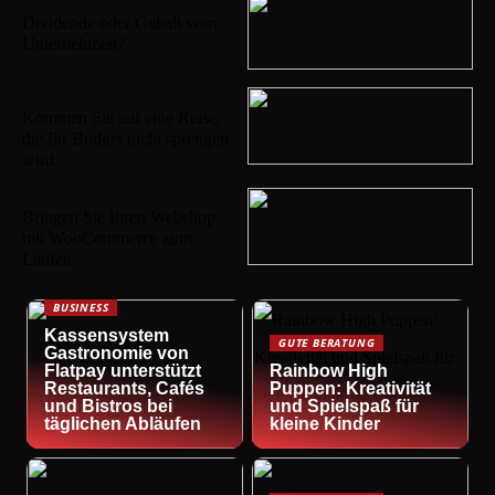
17/10/2022
Dividende oder Gehalt vom
Unternehmen?
09/10/2022
Kommen Sie auf eine Reise,
die Ihr Budget nicht sprengen
wird
03/10/2022
Bringen Sie Ihren Webshop
mit WooCommerce zum
Laufen
BUSINESS
Kassensystem
GUTE BERATUNG
Gastronomie von
Flatpay unterstützt
Rainbow High
Restaurants, Cafés
Puppen: Kreativität
und Bistros bei
und Spielspaß für
täglichen Abläufen
kleine Kinder