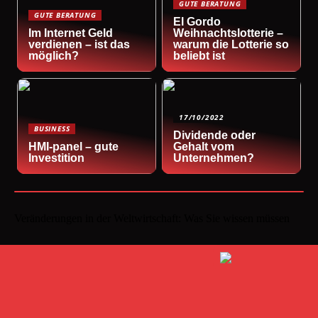
GUTE BERATUNG
GUTE BERATUNG
El Gordo
Im Internet Geld
Weihnachtslotterie –
verdienen – ist das
warum die Lotterie so
möglich?
beliebt ist
17/10/2022
BUSINESS
Dividende oder
HMI-panel – gute
Gehalt vom
Investition
Unternehmen?
Veränderungen in der Weltwirtschaft: Was Sie wissen müssen