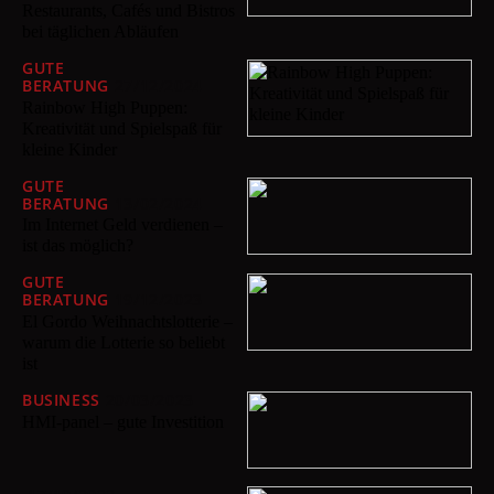
Restaurants, Cafés und Bistros
bei täglichen Abläufen
GUTE
BERATUNG
27/12/2024
Rainbow High Puppen:
Kreativität und Spielspaß für
kleine Kinder
GUTE
BERATUNG
13/02/2024
Im Internet Geld verdienen –
ist das möglich?
GUTE
BERATUNG
19/12/2023
El Gordo Weihnachtslotterie –
warum die Lotterie so beliebt
ist
BUSINESS
20/03/2023
HMI-panel – gute Investition