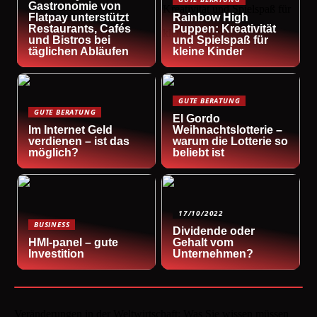
Gastronomie von
Flatpay unterstützt
Rainbow High
Restaurants, Cafés
Puppen: Kreativität
und Bistros bei
und Spielspaß für
täglichen Abläufen
kleine Kinder
GUTE BERATUNG
GUTE BERATUNG
El Gordo
Im Internet Geld
Weihnachtslotterie –
verdienen – ist das
warum die Lotterie so
möglich?
beliebt ist
17/10/2022
BUSINESS
Dividende oder
HMI-panel – gute
Gehalt vom
Investition
Unternehmen?
Veränderungen in der Weltwirtschaft: Was Sie wissen müssen