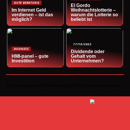
GUTE BERATUNG
El Gordo
Im Internet Geld
Weihnachtslotterie –
verdienen – ist das
warum die Lotterie so
möglich?
beliebt ist
17/10/2022
BUSINESS
Dividende oder
HMI-panel – gute
Gehalt vom
Investition
Unternehmen?
Veränderungen in der Weltwirtschaft: Was Sie wissen müssen