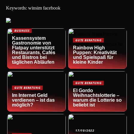
Keywords: winsim facebook
BUSINESS
Kassensystem
GUTE BERATUNG
Gastronomie von
Flatpay unterstützt
Rainbow High
Restaurants, Cafés
Puppen: Kreativität
und Bistros bei
und Spielspaß für
täglichen Abläufen
kleine Kinder
GUTE BERATUNG
GUTE BERATUNG
El Gordo
Im Internet Geld
Weihnachtslotterie –
verdienen – ist das
warum die Lotterie so
möglich?
beliebt ist
17/10/2022