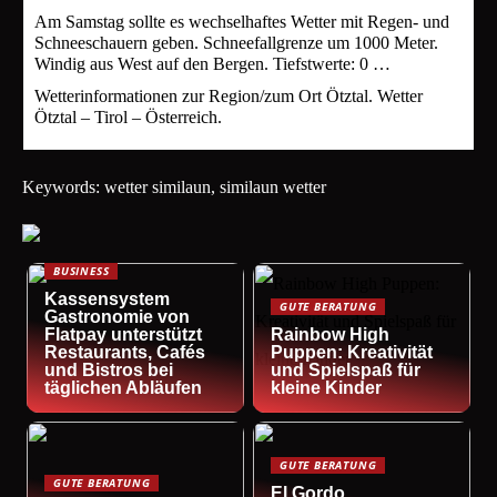
Am Samstag sollte es wechselhaftes Wetter mit Regen- und
Schneeschauern geben. Schneefallgrenze um 1000 Meter.
Windig aus West auf den Bergen. Tiefstwerte: 0 …
Wetterinformationen zur Region/zum Ort Ötztal. Wetter
Ötztal – Tirol – Österreich.
Keywords: wetter similaun, similaun wetter
BUSINESS
Kassensystem
GUTE BERATUNG
Gastronomie von
Flatpay unterstützt
Rainbow High
Restaurants, Cafés
Puppen: Kreativität
und Bistros bei
und Spielspaß für
täglichen Abläufen
kleine Kinder
GUTE BERATUNG
GUTE BERATUNG
El Gordo