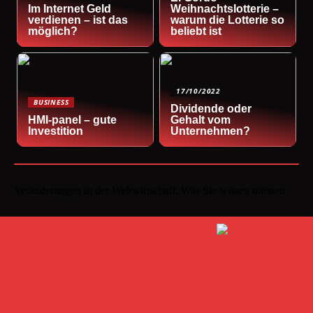
Im Internet Geld
Weihnachtslotterie –
verdienen – ist das
warum die Lotterie so
möglich?
beliebt ist
17/10/2022
BUSINESS
Dividende oder
HMI-panel – gute
Gehalt vom
Investition
Unternehmen?
Veränderungen in der Weltwirtschaft: Was Sie wissen müssen