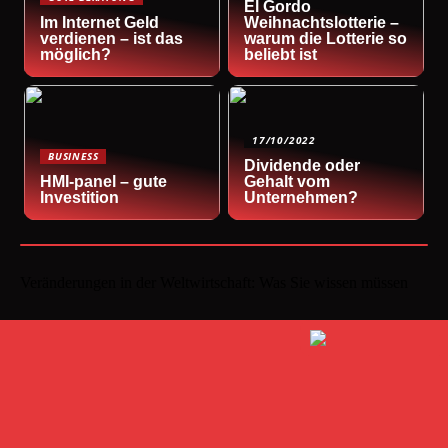
El Gordo
Im Internet Geld
Weihnachtslotterie –
verdienen – ist das
warum die Lotterie so
möglich?
beliebt ist
17/10/2022
BUSINESS
Dividende oder
HMI-panel – gute
Gehalt vom
Investition
Unternehmen?
Veränderungen in der Weltwirtschaft: Was Sie wissen müssen