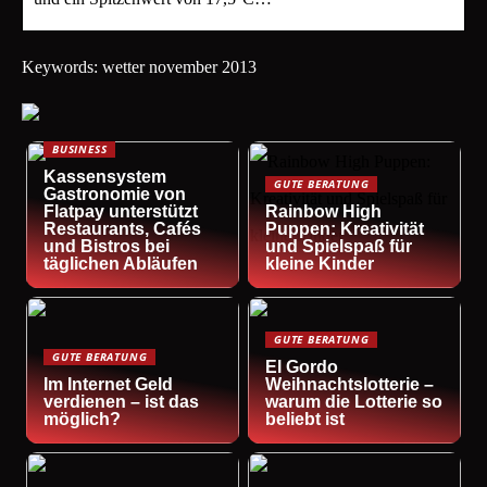
Keywords: wetter november 2013
BUSINESS
Kassensystem
GUTE BERATUNG
Gastronomie von
Flatpay unterstützt
Rainbow High
Restaurants, Cafés
Puppen: Kreativität
und Bistros bei
und Spielspaß für
täglichen Abläufen
kleine Kinder
GUTE BERATUNG
GUTE BERATUNG
El Gordo
Im Internet Geld
Weihnachtslotterie –
verdienen – ist das
warum die Lotterie so
möglich?
beliebt ist