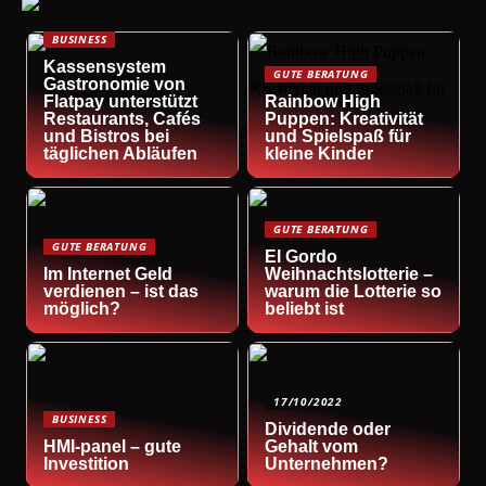
BUSINESS
Kassensystem
GUTE BERATUNG
Gastronomie von
Flatpay unterstützt
Rainbow High
Restaurants, Cafés
Puppen: Kreativität
und Bistros bei
und Spielspaß für
täglichen Abläufen
kleine Kinder
GUTE BERATUNG
GUTE BERATUNG
El Gordo
Im Internet Geld
Weihnachtslotterie –
verdienen – ist das
warum die Lotterie so
möglich?
beliebt ist
17/10/2022
BUSINESS
Dividende oder
HMI-panel – gute
Gehalt vom
Investition
Unternehmen?