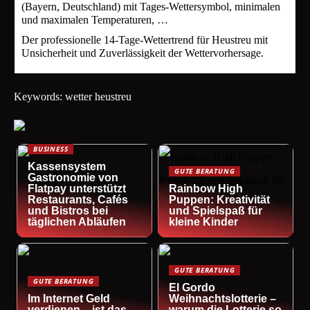
(Bayern, Deutschland) mit Tages-Wettersymbol, minimalen
und maximalen Temperaturen, …
Der professionelle 14-Tage-Wettertrend für Heustreu mit
Unsicherheit und Zuverlässigkeit der Wettervorhersage.
Keywords: wetter heustreu
BUSINESS
Kassensystem
GUTE BERATUNG
Gastronomie von
Flatpay unterstützt
Rainbow High
Restaurants, Cafés
Puppen: Kreativität
und Bistros bei
und Spielspaß für
täglichen Abläufen
kleine Kinder
GUTE BERATUNG
GUTE BERATUNG
El Gordo
Im Internet Geld
Weihnachtslotterie –
verdienen – ist das
warum die Lotterie so