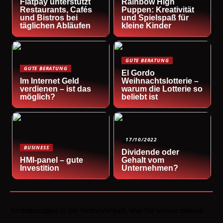
Flatpay unterstützt
Rainbow High
Restaurants, Cafés
Puppen: Kreativität
und Bistros bei
und Spielspaß für
täglichen Abläufen
kleine Kinder
GUTE BERATUNG
GUTE BERATUNG
El Gordo
Im Internet Geld
Weihnachtslotterie –
verdienen – ist das
warum die Lotterie so
möglich?
beliebt ist
17/10/2022
BUSINESS
Dividende oder
HMI-panel – gute
Gehalt vom
Investition
Unternehmen?
Veränderungen in der Weltwirtschaft: Was Sie wissen müssen