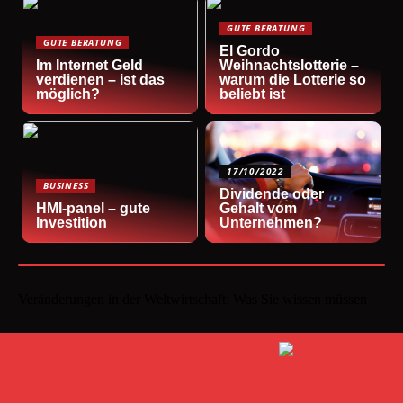
GUTE BERATUNG
GUTE BERATUNG
El Gordo
Im Internet Geld
Weihnachtslotterie –
verdienen – ist das
warum die Lotterie so
möglich?
beliebt ist
17/10/2022
BUSINESS
Dividende oder
HMI-panel – gute
Gehalt vom
Investition
Unternehmen?
Veränderungen in der Weltwirtschaft: Was Sie wissen müssen