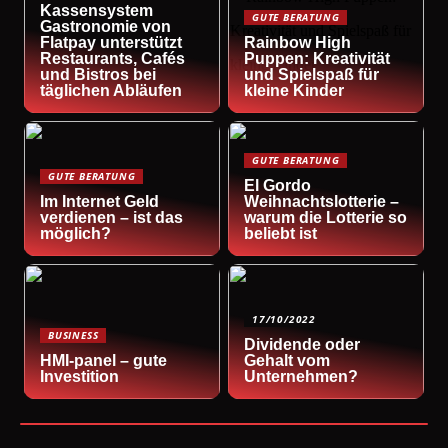
Kassensystem
GUTE BERATUNG
Gastronomie von
Flatpay unterstützt
Rainbow High
Restaurants, Cafés
Puppen: Kreativität
und Bistros bei
und Spielspaß für
täglichen Abläufen
kleine Kinder
GUTE BERATUNG
GUTE BERATUNG
El Gordo
Im Internet Geld
Weihnachtslotterie –
verdienen – ist das
warum die Lotterie so
möglich?
beliebt ist
17/10/2022
BUSINESS
Dividende oder
HMI-panel – gute
Gehalt vom
Investition
Unternehmen?