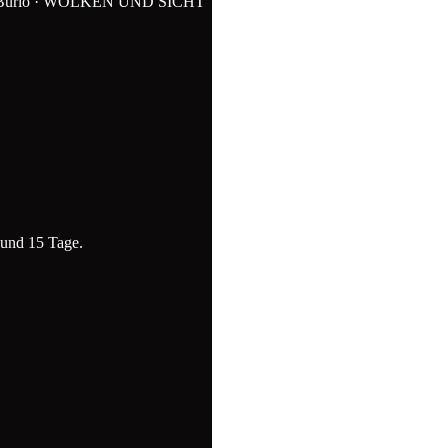
ND Burlo · WOLKEN UND SICHT
 und 15 Tage.