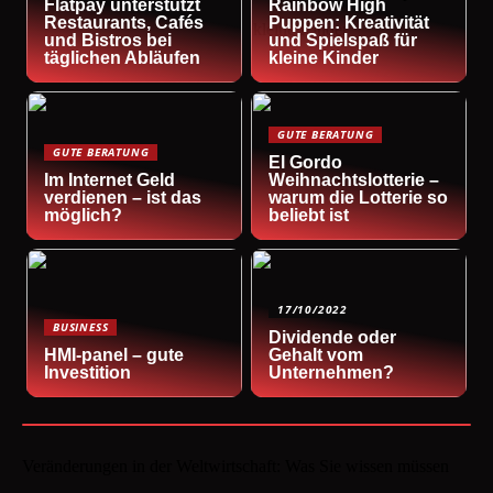
Flatpay unterstützt
Rainbow High
Restaurants, Cafés
Puppen: Kreativität
und Bistros bei
und Spielspaß für
täglichen Abläufen
kleine Kinder
GUTE BERATUNG
GUTE BERATUNG
El Gordo
Im Internet Geld
Weihnachtslotterie –
verdienen – ist das
warum die Lotterie so
möglich?
beliebt ist
17/10/2022
BUSINESS
Dividende oder
HMI-panel – gute
Gehalt vom
Investition
Unternehmen?
Veränderungen in der Weltwirtschaft: Was Sie wissen müssen