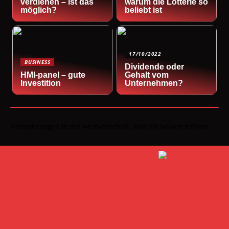
verdienen – ist das
warum die Lotterie so
möglich?
beliebt ist
17/10/2022
BUSINESS
Dividende oder
HMI-panel – gute
Gehalt vom
Investition
Unternehmen?
Veränderungen in der Weltwirtschaft: Was Sie wissen müssen