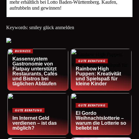
mehr erhältlich bei Lotto Baden-Württemberg. Kaufen,
aufrubbeln und gewinnen!
Keywords: smiley glück anmelden
BUSINESS
Kassensystem
GUTE BERATUNG
Gastronomie von
Flatpay unterstützt
Rainbow High
Restaurants, Cafés
Puppen: Kreativität
und Bistros bei
und Spielspaß für
täglichen Abläufen
kleine Kinder
GUTE BERATUNG
GUTE BERATUNG
El Gordo
Im Internet Geld
Weihnachtslotterie –
verdienen – ist das
warum die Lotterie so
möglich?
beliebt ist