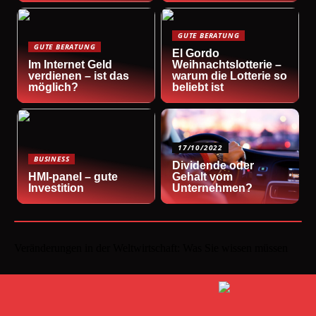
GUTE BERATUNG
GUTE BERATUNG
El Gordo
Im Internet Geld
Weihnachtslotterie –
verdienen – ist das
warum die Lotterie so
möglich?
beliebt ist
17/10/2022
BUSINESS
Dividende oder
HMI-panel – gute
Gehalt vom
Investition
Unternehmen?
Veränderungen in der Weltwirtschaft: Was Sie wissen müssen