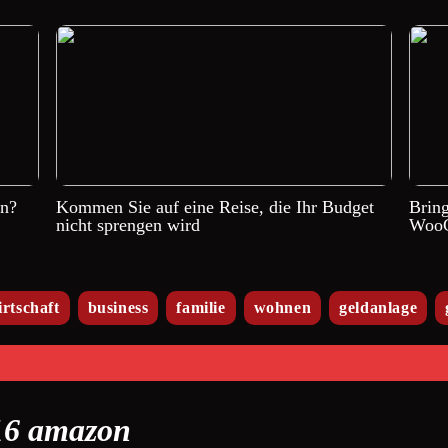
en?
Kommen Sie auf eine Reise, die Ihr Budget
Brin
nicht sprengen wird
WooC
irtschaft
business
familie
wohnen
geldanlage
 16 amazon