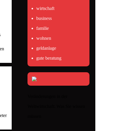
wirtschaft
business
familie
s
wohnen
geldanlage
ten
gute beratung
Veränderungen in der
Weltwirtschaft: Was Sie wissen
eter
müssen