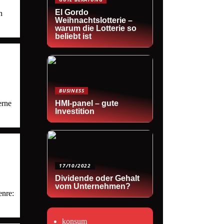
El Gordo
n
Weihnachtslotterie –
warum die Lotterie so
beliebt ist
BUSINESS
erne
HMI-panel – gute
Investition
17/10/2022
Dividende oder Gehalt
vom Unternehmen?
enre:
konsum