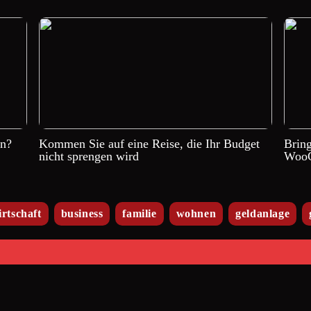
en?
Kommen Sie auf eine Reise, die Ihr Budget
Brin
nicht sprengen wird
WooC
irtschaft
business
familie
wohnen
geldanlage