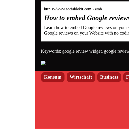
http s://www.sociablekit.com › emb…
How to embed Google reviews
Learn how to embed Google reviews on your we
Google reviews on your Website with no codi
Keywords: google review widget, google revie
Konsum
Wirtschaft
Business
F