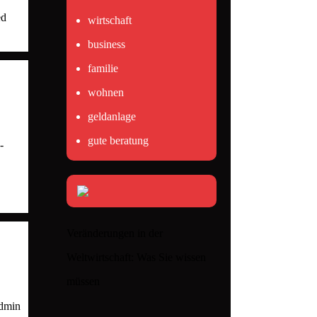
ed
wirtschaft
business
familie
wohnen
geldanlage
gute beratung
-
Veränderungen in der
Weltwirtschaft: Was Sie wissen
müssen
admin