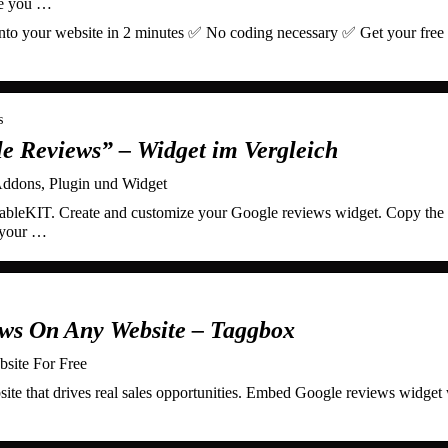
re you …
o your website in 2 minutes ✅ No coding necessary ✅ Get your free
s
e Reviews” – Widget im Vergleich
Addons, Plugin und Widget
ableKIT. Create and customize your Google reviews widget. Copy the
 your …
s On Any Website – Taggbox
ite For Free
te that drives real sales opportunities. Embed Google reviews widget 