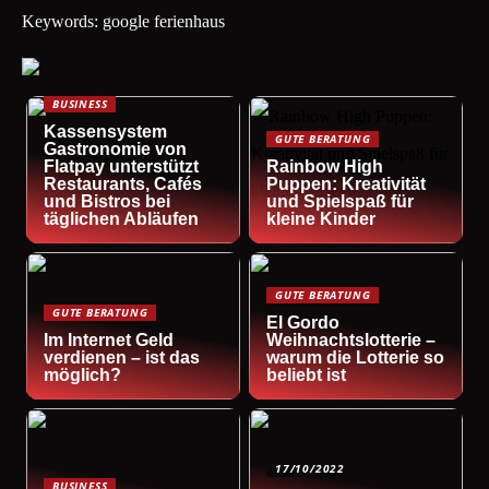
Keywords: google ferienhaus
BUSINESS
Kassensystem
GUTE BERATUNG
Gastronomie von
Flatpay unterstützt
Rainbow High
Restaurants, Cafés
Puppen: Kreativität
und Bistros bei
und Spielspaß für
täglichen Abläufen
kleine Kinder
GUTE BERATUNG
GUTE BERATUNG
El Gordo
Im Internet Geld
Weihnachtslotterie –
verdienen – ist das
warum die Lotterie so
möglich?
beliebt ist
17/10/2022
BUSINESS