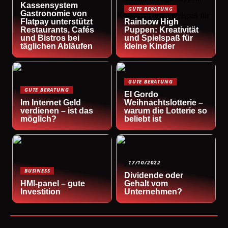
Kassensystem
GUTE BERATUNG
Gastronomie von
Flatpay unterstützt
Rainbow High
Restaurants, Cafés
Puppen: Kreativität
und Bistros bei
und Spielspaß für
täglichen Abläufen
kleine Kinder
GUTE BERATUNG
GUTE BERATUNG
El Gordo
Im Internet Geld
Weihnachtslotterie –
verdienen – ist das
warum die Lotterie so
möglich?
beliebt ist
17/10/2022
BUSINESS
Dividende oder
HMI-panel – gute
Gehalt vom
Investition
Unternehmen?