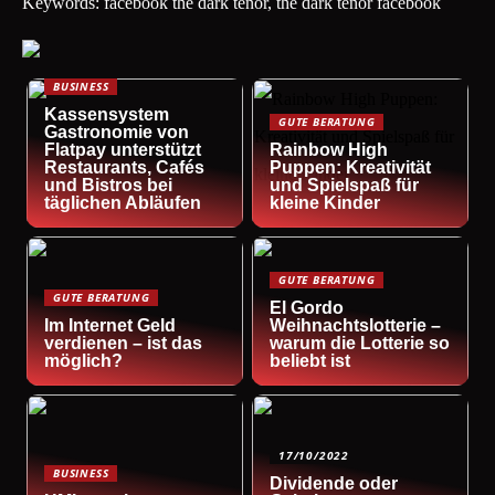
Keywords: facebook the dark tenor, the dark tenor facebook
BUSINESS
Kassensystem
GUTE BERATUNG
Gastronomie von
Flatpay unterstützt
Rainbow High
Restaurants, Cafés
Puppen: Kreativität
und Bistros bei
und Spielspaß für
täglichen Abläufen
kleine Kinder
GUTE BERATUNG
GUTE BERATUNG
El Gordo
Im Internet Geld
Weihnachtslotterie –
verdienen – ist das
warum die Lotterie so
möglich?
beliebt ist
17/10/2022
BUSINESS
Dividende oder