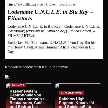
http s://www.filmstarts.de › kritiken › dvd-blu-ray
Codename U.N.C.L.E. in Blu Ray –
Filmstarts
Codename U.N.C.L.E. in Blu Ray – Codename U.N.C.L.E.
(Steelbook) (exklusiv bei Amazon.de) [Limited Edition] –
FILMSTARTS.de
Entdecken Sie “Codename U.N.C.L.E.” von Guy Ritchie
mit Henry Cavill, Armie Hammer, Alicia Vikander in Blu
Ray. .
Keywords: codename u.n.c.l.e. 2 amazon
BUSINESS
Kassensystem
GUTE BERATUNG
Gastronomie von
Flatpay unterstützt
Rainbow High
Restaurants, Cafés
Puppen: Kreativität
und Bistros bei
und Spielspaß für