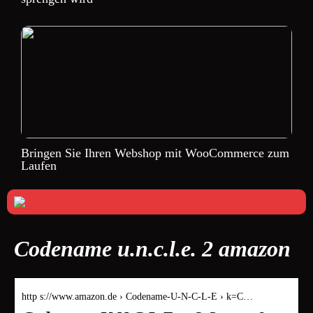
Bringen Sie Ihren Webshop mit WooCommerce zum
Laufen
Codename u.n.c.l.e. 2 amazon
http s://www.amazon.de › Codename-U-N-C-L-E › k=C…