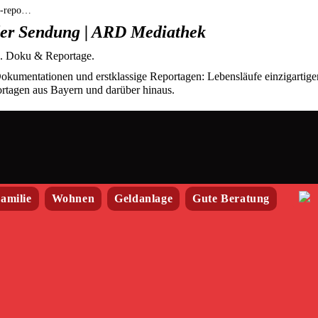
nd-repo…
der Sendung | ARD Mediathek
R. Doku & Reportage.
kumentationen und erstklassige Reportagen: Lebensläufe einzigartige
tagen aus Bayern und darüber hinaus.
amilie
Wohnen
Geldanlage
Gute Beratung