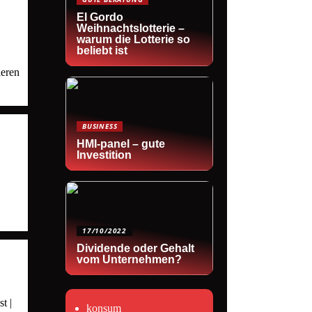
El Gordo
Weihnachtslotterie –
warum die Lotterie so
beliebt ist
ieren
BUSINESS
HMI-panel – gute
Investition
17/10/2022
Dividende oder Gehalt
vom Unternehmen?
t |
konsum