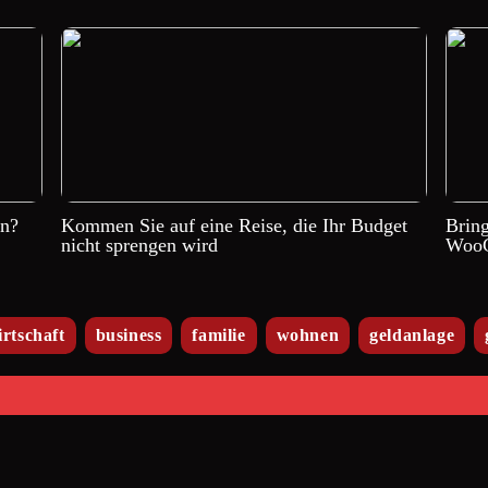
en?
Kommen Sie auf eine Reise, die Ihr Budget
Brin
nicht sprengen wird
WooC
irtschaft
business
familie
wohnen
geldanlage