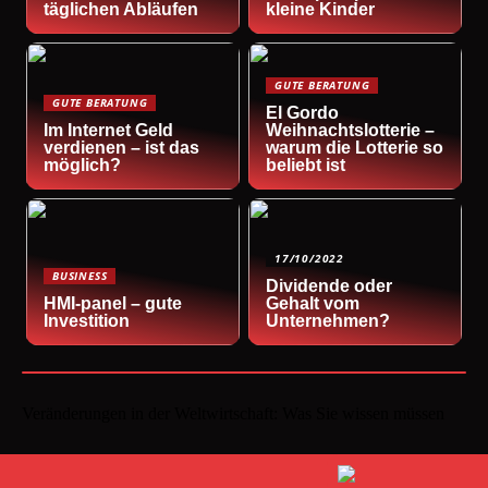
täglichen Abläufen
kleine Kinder
GUTE BERATUNG
GUTE BERATUNG
El Gordo
Im Internet Geld
Weihnachtslotterie –
verdienen – ist das
warum die Lotterie so
möglich?
beliebt ist
17/10/2022
BUSINESS
Dividende oder
HMI-panel – gute
Gehalt vom
Investition
Unternehmen?
Veränderungen in der Weltwirtschaft: Was Sie wissen müssen