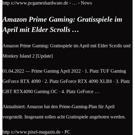
http s://www.pcgameshardware.de › … › News
Amazon Prime Gaming: Gratisspiele im
April mit Elder Scrolls …
Amazon Prime Gaming: Gratisspiele im April mit Elder Scrolls und
Monkey Island 2 [Update]
01.04.2022 — Prime Gaming April 2022 · 1. Platz TUF Gaming
GeForce RTX 4090 · 2. Platz GeForce RTX 4090 XLR8 · 3. Platz
GBT RTX4090 Gaming OC · 4. Platz GeForce …
Aktualisiert: Amazon hat den Prime-Gaming-Plan für April
vorgestellt. Insgesamt sollen acht Gratisspiele angeboten werden.
http s://www.pixel-magazin.de › PC