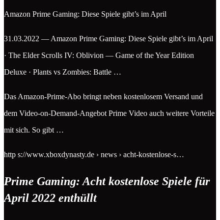
Amazon Prime Gaming: Diese Spiele gibt’s im April
31.03.2022 — Amazon Prime Gaming: Diese Spiele gibt’s im April
· The Elder Scrolls IV: Oblivion — Game of the Year Edition
Deluxe · Plants vs Zombies: Battle …
Das Amazon-Prime-Abo bringt neben kostenlosem Versand und
dem Video-on-Demand-Angebot Prime Video auch weitere Vorteile
mit sich. So gibt …
http s://www.xboxdynasty.de › news › acht-kostenlose-s…
Prime Gaming: Acht kostenlose Spiele für
April 2022 enthüllt