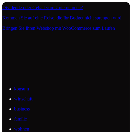
Dividende oder Gehalt vom Unternehmen?
Kommen Sie auf eine Reise, die Ihr Budget nicht sprengen wird
Bringen Sie Ihren Webshop mit WooCommerce zum Laufen
konsum
wirtschaft
business
familie
wohnen