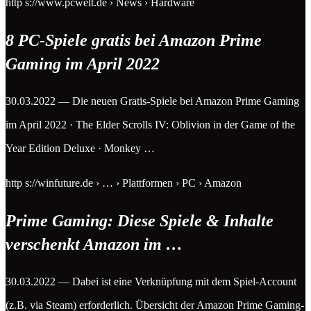
http s://www.pcwelt.de › News › Hardware
8 PC-Spiele gratis bei Amazon Prime
Gaming im April 2022
30.03.2022 — Die neuen Gratis-Spiele bei Amazon Prime Gaming
im April 2022 · The Elder Scrolls IV: Oblivion in der Game of the
Year Edition Deluxe · Monkey …
http s://winfuture.de › … › Plattformen › PC › Amazon
Prime Gaming: Diese Spiele & Inhalte
verschenkt Amazon im …
30.03.2022 — Dabei ist eine Verknüpfung mit dem Spiel-Account
(z.B. via Steam) erforderlich. Übersicht der Amazon Prime Gaming-