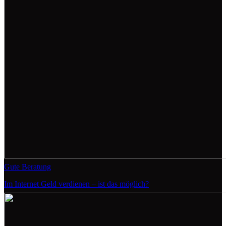
Gute Beratung
Im Internet Geld verdienen – ist das möglich?