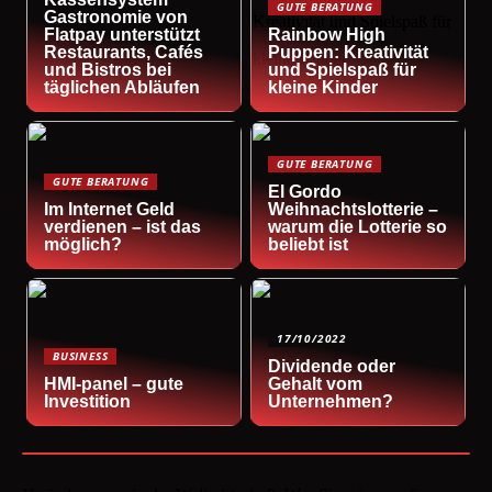
GUTE BERATUNG
Gastronomie von
Flatpay unterstützt
Rainbow High
Restaurants, Cafés
Puppen: Kreativität
und Bistros bei
und Spielspaß für
täglichen Abläufen
kleine Kinder
GUTE BERATUNG
GUTE BERATUNG
El Gordo
Im Internet Geld
Weihnachtslotterie –
verdienen – ist das
warum die Lotterie so
möglich?
beliebt ist
17/10/2022
BUSINESS
Dividende oder
HMI-panel – gute
Gehalt vom
Investition
Unternehmen?